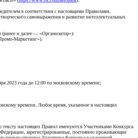
нтакте» (
https://www.vk.com/aeropark
).
обедителем в соответствии с настоящими Правилами.
 творческого самовыражения и развитие интеллектуальных
 (ранее и далее — «Организатор»):
Промо-Маркетинг»).
ря 2023 года до 12:00 по московскому времени;
вскому времени. Любое время, указанное в настоящих
о тексту настоящих Правил именуются Участниками Конкурса.
ой Федерации, зарегистрированные, постоянно проживающие
ом личная страница Участника Конкурса в указанной