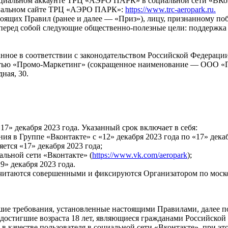
официальном аккаунте ТРЦ «АЭРО ПАРК» в социальной сети «ВКо
циальном сайте ТРЦ «АЭРО ПАРК»:
https://www.trc-aeropark.ru.
стоящих Правил (ранее и далее — «Приз»), лицу, признанному п
 перед собой следующие общественно-полезные цели: поддержка
анное в соответствии с законодательством Российской Федерации
остью «Промо-Маркетинг» (сокращенное наименование — ООО «
дная, 30.
«17» декабря 2023 года. Указанный срок включает в себя:
ия в Группе «Вконтакте» с «12» декабря 2023 года по «17» декаб
ется «17» декабря 2023 года;
альной сети «Вконтакте» (
https://www.vk.com/aeropark
);
9» декабря 2023 года.
считаются совершенными и фиксируются Организатором по моско
ие требования, установленные настоящими Правилами, далее п
, достигшие возраста 18 лет, являющиеся гражданами Российск
 качестве пользователя в социальной сети «Вконтакте», при эт