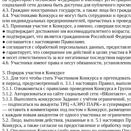
социальной сети должна быть доступна для публичного просмот
4.3. Граждане иностранных государств, а также лица без гражд
4.4. Участниками Конкурса не могут быть сотрудники и предс
или индивидуальных предпринимателей, причастных к провед
4.5. Принимая участие в Конкурсе, а именно, совершая послед
● подтверждает достижение им восемнадцатилетнего возраста;
● подтверждает, что является гражданином Российской Федера
● соглашается с настоящими Правилами;
● соглашается с обработкой персональных данных, предоставл
● гарантирует, что совершение им действий в целях участия в 
● несет ответственность за все негативные последствия нару
4.6. Участники имеют права и несут обязанности, установлен
5. Порядок участия в Конкурсе
5.1. Для того чтобы стать Участником Конкурса и претендова
в период, предусмотренный п. 3.1.1 настоящих Правил, выпол
5.1.1. Ознакомиться с правилами проведения Конкурса в Групп
5.1.2. Авторизоваться на сайте социальной сети «ВКонтакте», 
5.1.3. Выполнить конкурсное Задание с учётом ограничений, у
— подписаться на аккаунты ТРЦ «АЭРО ПАРК» и супермаркета
— оставить в комментариях под постом о Конкурсе, размещенн
с каждым новым аккаунтом от одного участника не ограничено
5.2. Лицо, выполняя действия, указанные в п. 5.1 настоящих 
Конкурса, а также согласие на предоставление и обработку п
5.3. Организатор Конкурса (либо иное лицо по поручению Орг