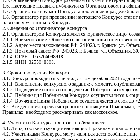
1.5. Объявление о Конкурсе размещается в сети интернет в 
1.6. Настоящие Правила публикуются Организатором на офи
1.7. Организатор вручает Приз, установленный в разделе 6 на
1.8. Организатор при проведении настоящего Конкурса ставит
навыков у участников Конкурса.
2. Сведения об Организаторе Конкурса
2.1. Организатором Конкурса является юридическое лицо, созд
2.1.1. Наименование: Общество с ограниченной ответственн
2.1.2. Адрес места нахождения: РФ, 241023, г. Брянск, ул. Объез
2.1.3. Почтовый адрес: РФ, 241023, г. Брянск, ул. Объездная, 30.
2.1.4. ОГРН: 1053266098918.
2.1.5.
ИНН
: 3255048808.
3. Сроки проведения Конкурса
3.1. Конкурс проводится в период с «12» декабря 2023 года по 
3.1.1. Выполнение конкурсного задания: с момента опубликован
3.1.2. Подведение итогов и определение Победителя осуществля
3.1.3. Публикация Победителя Конкурса осуществляется в соци
3.1.4. Вручение Приза Победителю осуществляется в срок до «2
3.2. Все действия, предусмотренные настоящими Правилами, 
Правилах, необходимо рассматривать как московское.
4. Участники Конкурса, их права и обязанности
4.1. Лица, соответствующие настоящим Правилам и выполнивш
4.2. Участниками Конкурса могут являться дееспособные лица
на территории Российской Федерации и имеющее регистрацию в