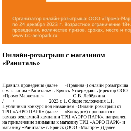
Онлайн-розыгрыш с магазином
«Раниталь»
Правила проведения (далее — «Правила») онлайн-розыгрыша с магазином «Раниталь» г. Брянск Утверждаю: Директор ООО «Промо Маркетинг» ____________О.В. Лебёдкина /____/_______________2023 г. 1. Общие положения 1.1. Публичный конкурс под названием «Онлайн-розыгрыш от ТРЦ «АЭРО ПАРК» (далее — «Конкурс») проводится в рамках рекламной кампании ТРЦ «АЭРО ПАРК», направлен на привлечение внимания к магазину ТРЦ «АЭРО ПАРК» и магазину «Раниталь» г. Брянск (ООО «Молпро» ) (далее — «Спонсор»), формирование или поддержание интереса к ним, увеличение аудитории подписчиков в аккаунтах магазинов и привлечение потенциальных потребителей. 1.2. Конкурс проводится на территории Российской Федерации, по правилам открытого публичного конкурса без предварительной квалификации участников в соответствии с положениями Главы 57 Гражданского кодекса РФ. 1.3. Конкурс не является лотереей, пари, тотализатором, азартной игрой или иной игрой, основанной на риске, требования Федерального закона РФ № 138-ФЗ от 11.11.2003 г. «О лотереях» на него не распространяются. 1.4. Настоящий Конкурс проводится Организатором Конкурса по правилам, установленным для стимулирующего мероприятия рекламного характера, предложение об участии в настоящем Конкурсе обращено к неограниченному кругу лиц, соответствующих требованиям настоящих Правил. 1.5. Объявление о Конкурсе размещается в сети интернет в официальном аккаунте ТРЦ «АЭРО ПАРК» в социальной сети «ВКонтакте» (https://www.vk.com/aeropark). 1.6. Настоящие Правила публикуются Организатором на официальном сайте ТРЦ «АЭРО ПАРК»: https://www.trc-aeropark.ru. 1.7. Организатор вручает Приз, установленный в разделе 6 настоящих Правил (ранее и далее — «Приз»), лицу, признанному победителем в соответствии с настоящими Правилами. 1.8. Организатор при проведении настоящего Конкурса ставит перед собой следующие общественно-полезные цели: поддержка творческого самовыражения и развитие интеллектуальных навыков у участников Конкурса. 2. Сведения об Организаторе Конкурса 2.1. Организатором Конкурса является юридическое лицо, созданное в соответствии с законодательством Российской Федерации (ранее и далее — «Организатор»): 2.1.1. Наименование: Общество с ограниченной ответственностью «Промо-Маркетинг» (сокращенное наименование — ООО «Промо-Маркетинг»). 2.1.2. Адрес места нахождения: РФ, 241023, г. Брянск, ул. Объездная, 30. 2.1.3. Почтовый адрес: РФ, 241023, г. Брянск, ул. Объездная, 30. 2.1.4. ОГРН: 1053266098918. 2.1.5. ИНН: 3255048808. 3. Сроки проведения Конкурса 3.1. Конкурс проводится в период со «18» декабря 2023 года по «24» декабря 2023 года. Указанный срок включает в себя: 3.1.1. Выполнение конкурсного задания: с момента опубликования в Группе «Вконтакте» с «18» декабря 2023 года по «24» декабря 2023 года до 12:00 по московскому времени; 3.1.2. Подведение итогов и определение Победителя осуществляется «24» декабря 2023 года; 3.1.3. Публикация Победителя Конкурса осуществляется в социальной сети «Вконтакте» (https://www.vk.com/aeropark); 3.1.4. Вручение Приза Победителю осуществляется в срок до «29» декабря 2023 года. 3.2. Все действия, предусмотренные настоящими Правилами, считаются совершенными и фиксируются Организатором по московскому времени. Любое время, указанное в настоящих Правилах, необходимо рассматривать как московское. 4. Участники Конкурса, их права и обязанности 4.1. Лица, соответствующие настоящим Правилам и выполнившие требования, установленные настоящими Правилами, далее по тексту настоящих Правил именуются Участниками Конкурса. 4.2. Участниками Конкурса могут являться дееспособные лица, достигшие возраста 18 лет, являющиеся гражданами Российской Федерации, зарегистрированные, постоянно проживающие на территории Российской Федерации и имеющее регистрацию в качестве пользователя в социальной сети «Вконтакте», при этом личная страница Участника Конкурса в указанной социальной сети должна быть доступна для публичного просмотра на протяжении всего срока проведения настоящего Конкурса, указанного в п. 3.1 настоящих Правил. 4.3. Граждане иностранных государств, а также лица без гражданства не приобретают статуса Участника, независимо от совершения действий, необходимых для участия в Конкурсе. 4.4. Участниками Конкурса не могут быть сотрудники и представители Организатора, аффилированные с Организатором лица, члены их семей, а также работники других юридических лиц и/или индивидуальных предпринимателей, причастных к проведению Конкурса и члены их семей. 4.5. Принимая участие в Конкурсе, а именно, совершая последовательность конклюдентных действий, указанных в п. 5.1 настоящих Правил, имеющих целью участия в Конкурсе, Участник: ● подтверждает достижение им восемнадцатилетнего возраста; ● подтверждает, что является гражданином Российской Федерации, зарегистрирован и постоянно проживает на территории Российской Федерации; ● соглашается с настоящими Правилами; ● соглашается с обработкой персональных данных, предоставленных при участии в настоящем Конкурсе, Организатору в целях проведения Конкурса; ● гарантирует, что совершение им действий в целях участия в Конкурсе не нарушает прав, свобод и законных интересов третьих лиц; ● несет ответственность за все негативные последствия нарушения данных в соответствии с настоящими Правилами гарантий, согласий и подтверждений. 4.6. Участники имеют права и несут обязанности, установленные действующим законодательством Российской Федерации, а также настоящими Правилами. 5. Порядок участия в Конкурсе 5.1. Для того чтобы стать Участником Конкурса и претендовать на получение Призов, лицу, соответствующему требованиям, предусмотренным разделом 4 настоящих Правил, необходимо в период, предусмотренный п. 3.1.1 настоящих Правил, выполнить следующую последовательность действий: 5.1.1. Ознакомиться с правилами проведения Конкурса в Группе. 5.1.2. Авторизоваться на сайте социальной сети «ВКонтакте», используя свою учетную запись. 5.1.3. Выполнить конкурсное Задание с учётом ограничений, установленных в п. 5.5 настоящих Правил, а именно: — подписаться на аккаунты ТРЦ «АЭРО ПАРК» и магазина «Самоваръ» г. Брянск в социальной сети «ВКонтакте»; — оставить комментарий под постом о розыгрыше с отметкой другого пользователя социальной сети «ВКонтакте» и поставить лайк указанному посту. 5.2. Лицо, выполняя действия, указанные в п. 5.1 настоящих Правил, подтверждает свое согласие на участие в настоящем Конкурсе, факт ознакомления и согласия с настоящими Правилами Конкурса, а также согласие на предоставление и обработку персональных данных Организатором и уполномоченными им лицами и их дальнейшее использование в рамках Конкурса. 5.3. Организатор Конкурса (либо иное лицо по поручению Организатора) проводит обязательную проверку публикуемых Участниками материалов на соответствие требованиям, установленным в настоящих Правилах (модерацию). Проверка (модерация) производится Организатором в течение 1 (Одного) дня с момента выполнения Участником действий, указанных в п. 5.1 настоящих Правил. Материалы, прошедшие модерацию и допущенные до участия в настоящем Конкурсе, именуется — конкурсным заданием (ранее и далее — «Конкурсное задание»). 5.4. Совершение лицом, соответствующим требованиям, указанным в разделе 4 настоящих Правил, действий, указанных в п. 5.1 настоящих Правил, признается выполнением Конкурсного задания для участия в Конкурсе, а также акцептом публичной оферты на заключение договора на участие в Конкурсе путем совершения конклюдентных действий. По итогам совершения таких действий договор между Участником и Организатором считается заключенным с момента одобрения выполнения Конкурсного задания модератором в порядке, предусмотренном п. 5.3 настоящих Правил, а такое лицо признается Участником Конкурса и становится претендентом на получение Приза, предусмотренной в п. 6.1 настоящих Правил. 5.5. Выполненное конкурсное задание должно удовлетворять следующим требованиям: — не содержать нецензурную лексику, в т. ч. бранные слова, непристойные и оскорбительные сравнения и выражения, в том числе, в отношении пола, расы, национальности, профессии, социальной категории, возраста, языка, человека и гражданина, официальных государственных символов (флагов, гербов, гимнов), религиозных символов, объектов культурного наследия (памятников истории и культуры) народов Российской Федерации, а также объектов культурного наследия, включенных в Список всемирного наследия; — не должно служить пропагандой употребления (распространения) алкогольных напитков и/или табачных изделий, и/или наркотических веществ; — не должно порочить честь и достоинство граждан, деловую репутацию граждан и (или) юридических лиц; — не должно побуждать к совершению противоправных действий, жестокости или насилию; — не должно содержать информацию, нарушающую авторские и/или смежные права третьих лиц; — не должно противоречить нормам законодательства РФ. 5.6. Организатор при определении Победителя и обладателя Приза не учитывает выполненные Конкурсные задания Участников, в отношении которых Организатором принято решение об их отстранении от участия в Конкурсе. 5.7. Организатор Конкурса имеет право по своему усмотрению в любой момент исключить из числа Участников или Победителей лиц, которые: 5.7.1. Нарушили сроки, предусмотренные настоящими Правилами; 5.7.2. Нарушили Правила проведения Конкурса; 5.7.3. Не соответствуют требованиям, предусмотренным разделом 4 настоящих Правил; 5.7.4. Оскорбляют других Участников и мешают запланированному проведению Конкурса. 6. Размер, форма и количество Призов 6.1. Призовой фонд Конкурса включает в себя: 6.1.1. 1 место – подарочный гастробокс (сыры «Лавчиз», «Бюш де шевр», «Белпер Кнолле»; «Пармезан», «Морбьер», «Кабра эль вино», «Коробелла», «Раклет с Трюфелем» (на выбор два сыра); колбаса салями сырокопченая, сыровяленая колбаса с трюфелем; дальневосточные реликтовый мед). 6.2. Ответственность Организатора по выдаче Приза Победителю Конкурса ограничена стоимостью и количеством Приза, указанного в настоящих Правилах. 7. Порядок определения Победителя и обладателя Приза 7.1. Победителем Конкурса, имеющим