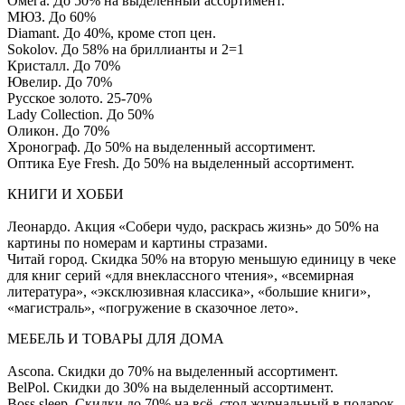
Омега. До 50% на выделенный ассортимент.
МЮЗ. До 60%
Diamant. До 40%, кроме стоп цен.
Sokolov. До 58% на бриллианты и 2=1
Кристалл. До 70%
Ювелир. До 70%
Русское золото. 25-70%
Lady Collection. До 50%
Оликон. До 70%
Хронограф. До 50% на выделенный ассортимент.
Оптика Eye Fresh. До 50% на выделенный ассортимент.
КНИГИ И ХОББИ
Леонардо. Акция «Собери чудо, раскрась жизнь» до 50% на
картины по номерам и картины стразами.
Читай город. Скидка 50% на вторую меньшую единицу в чеке
для книг серий «для внеклассного чтения», «всемирная
литература», «эксклюзивная классика», «большие книги»,
«магистраль», «погружение в сказочное лето».
МЕБЕЛЬ И ТОВАРЫ ДЛЯ ДОМА
Ascona. Скидки до 70% на выделенный ассортимент.
BelPol. Скидки до 30% на выделенный ассортимент.
Boss sleep. Скидки до 70% на всё, стол журнальный в подарок.