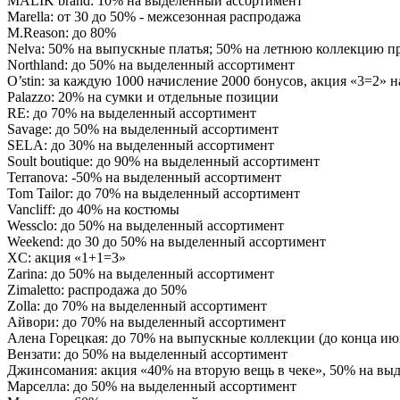
MALIK brand: 10% на выделенный ассортимент
Marella: от 30 до 50% - межсезонная распродажа
M.Reason: до 80%
Nelva: 50% на выпускные платья; 50% на летнюю коллекцию п
Northland: до 50% на выделенный ассортимент
O’stin: за каждую 1000 начисление 2000 бонусов, акция «3=2»
Palazzo: 20% на сумки и отдельные позиции
RE: до 70% на выделенный ассортимент
Savage: до 50% на выделенный ассортимент
SELA: до 30% на выделенный ассортимент
Soult boutique: до 90% на выделенный ассортимент
Terranova: -50% на выделенный ассортимент
Tom Tailor: до 70% на выделенный ассортимент
Vancliff: до 40% на костюмы
Wessclo: до 50% на выделенный ассортимент
Weekend: до 30 до 50% на выделенный ассортимент
XC: акция «1+1=3»
Zarina: до 50% на выделенный ассортимент
Zimaletto: распродажа до 50%
Zolla: до 70% на выделенный ассортимент
Айвори: до 70% на выделенный ассортимент
Алена Горецкая: до 70% на выпускные коллекции (до конца ию
Вензати: до 50% на выделенный ассортимент
Джинсомания: акция «40% на вторую вещь в чеке», 50% на вы
Марселла: до 50% на выделенный ассортимент