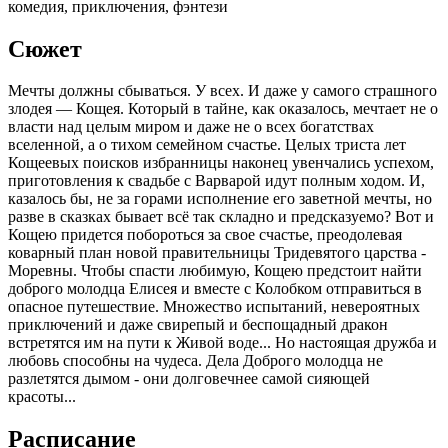
комедия, приключения, фэнтези
Сюжет
Мечты должны сбываться. У всех. И даже у самого страшного
злодея — Кощея. Который в тайне, как оказалось, мечтает не о
власти над целым миром и даже не о всех богатствах
вселенной, а о тихом семейном счастье. Целых триста лет
Кощеевых поисков избранницы наконец увенчались успехом,
приготовления к свадьбе с Варварой идут полным ходом. И,
казалось бы, не за горами исполнение его заветной мечты, но
разве в сказках бывает всё так складно и предсказуемо? Вот и
Кощею придется побороться за свое счастье, преодолевая
коварный план новой правительницы Тридевятого царства -
Моревны. Чтобы спасти любимую, Кощею предстоит найти
доброго молодца Елисея и вместе с Колобком отправиться в
опасное путешествие. Множество испытаний, невероятных
приключений и даже свирепый и беспощадный дракон
встретятся им на пути к Живой воде... Но настоящая дружба и
любовь способны на чудеса. Дела Доброго молодца не
разлетятся дымом - они долговечнее самой сияющей
красоты...
Расписание