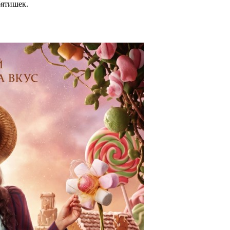
бятишек.