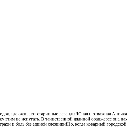
док, где оживают старинные легенды!Юная и отважная Аничка 
ку этим не испугать. В таинственной дядиной оранжерее она на
рахи и боль без единой слезинки!Но, когда коварный городской з